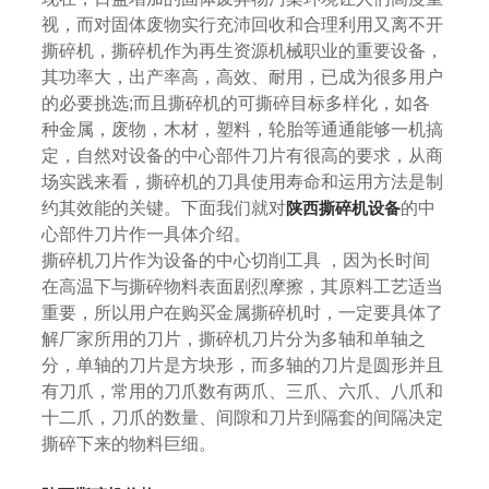
视，而对固体废物实行充沛回收和合理利用又离不开
撕碎机，撕碎机作为再生资源机械职业的重要设备，
版(China)官方
其功率大，出产率高，高效、耐用，已成为很多用户
的必要挑选;而且撕碎机的可撕碎目标多样化，如各
种金属，废物，木材，塑料，轮胎等通通能够一机搞
网站
定，自然对设备的中心部件刀片有很高的要求，从商
场实践来看，撕碎机的刀具使用寿命和运用方法是制
约其效能的关键。下面我们就对
陕西撕碎机设备
的中
心部件刀片作一具体介绍。
撕碎机刀片作为设备的中心切削工具 ，因为长时间
在高温下与撕碎物料表面剧烈摩擦，其原料工艺适当
重要，所以用户在购买金属撕碎机时，一定要具体了
解厂家所用的刀片，撕碎机刀片分为多轴和单轴之
分，单轴的刀片是方块形，而多轴的刀片是圆形并且
有刀爪，常用的刀爪数有两爪、三爪、六爪、八爪和
十二爪，刀爪的数量、间隙和刀片到隔套的间隔决定
撕碎下来的物料巨细。