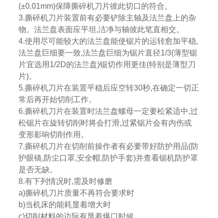
(±0.01mm)保障撕碎机刀片彼此切口的符合。
3.撕碎机刀片装置前有必要铲除主轴及法兰盘上的杂
物。法兰盘表面应平坦,洁净与轴彼此笔直相交。
4.使用尽可能较大的法兰盘能使锯片的运转愈加平稳,
法兰盘巨细要一致,法兰盘巨细为锯片直径1/3(薄型锯
片宜选用1/2D的法兰盘)锯切作用更佳(特别是薄型刀
片)。
5.撕碎机刀片在装置平稳后应空转30秒,在确定一切正
常后再开始切削工作。
6.撕碎机刀片在装置时法兰盘螺母一定要松紧适中,过
松锯片在旋转切削时将会打滑,过紧锯片会有内伤或
变形影响切削作用。
7.撕碎机刀片在切削前操作者有必要带好防护用品(防
护眼镜,防尘口罩,安全帽,防护手套)并查看锯机防护罩
是否无缺。
8.有下列情况时,需及时修磨
a)撕碎机刀片质量不再符合要求时
b)当机床的能耗显着增大时
c)切削材料的边际有显着爆口时候