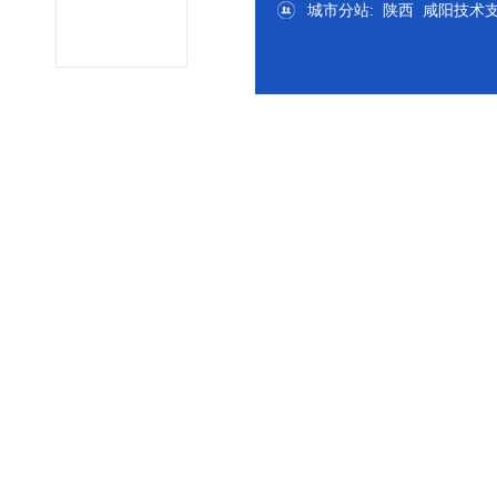
城市分站
:
陕西
咸阳
技术