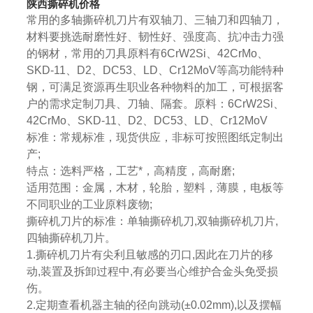
陕西撕碎机价格
常用的多轴撕碎机刀片有双轴刀、三轴刀和四轴刀，
材料要挑选耐磨性好、韧性好、强度高、抗冲击力强
的钢材，常用的刀具原料有6CrW2Si、42CrMo、
SKD-11、D2、DC53、LD、Cr12MoV等高功能特种
钢，可满足资源再生职业各种物料的加工，可根据客
户的需求定制刀具、刀轴、隔套。原料：6CrW2Si、
42CrMo、SKD-11、D2、DC53、LD、Cr12MoV
标准：常规标准，现货供应，非标可按照图纸定制出
产;
特点：选料严格，工艺*，高精度，高耐磨;
适用范围：金属，木材，轮胎，塑料，薄膜，电板等
不同职业的工业原料废物;
撕碎机刀片的标准：单轴撕碎机刀,双轴撕碎机刀片,
四轴撕碎机刀片。
1.撕碎机刀片有尖利且敏感的刃口,因此在刀片的移
动,装置及拆卸过程中,有必要当心维护合金头免受损
伤。
2.定期查看机器主轴的径向跳动(±0.02mm),以及摆幅