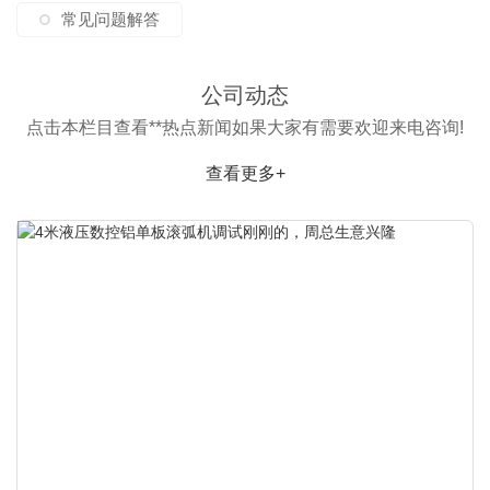
常见问题解答
版(China)官方
公司动态
点击本栏目查看**热点新闻如果大家有需要欢迎来电咨询!
网站
查看更多+