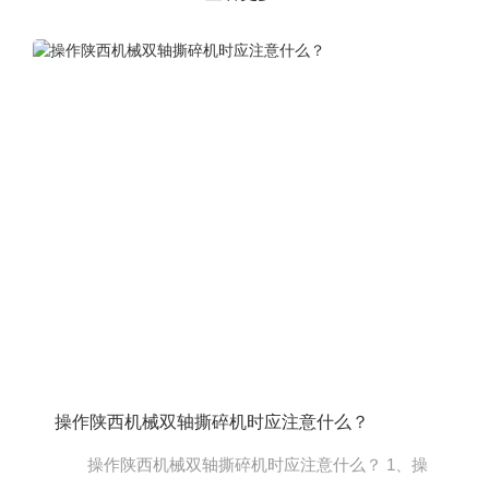
操作陕西机械双轴撕碎机时应注意什么？
操作陕西机械双轴撕碎机时应注意什么？ 1、操