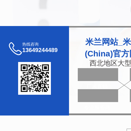
米兰网站_
热线咨询
13649244489
(China)官
西北地区大
厂家直销
专业服务商