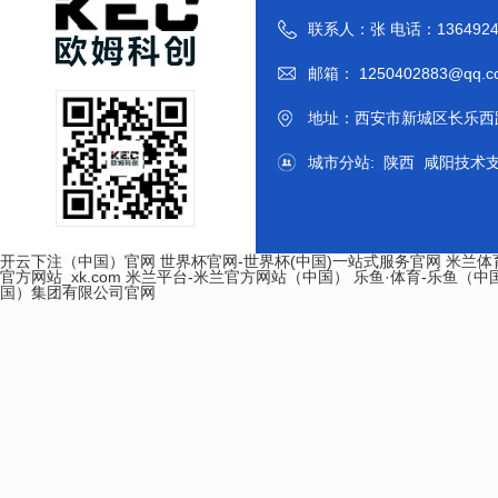
联系人：张 电话：136492444
邮箱： 1250402883@qq
地址：西安市新城区长乐西路
城市分站
:
陕西
咸阳
技术
开云下注（中国）官网
世界杯官网-世界杯(中国)一站式服务官网
米兰体
官方网站_xk.com
米兰平台-米兰官方网站（中国）
乐鱼·体育-乐鱼（
国）集团有限公司官网