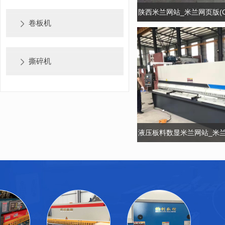
陕西米兰网站_米兰网页版(C
卷板机
撕碎机
液压板料数显米兰网站_米兰网
网站