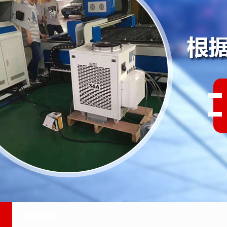
网站_米兰网页
版(China)官方
网站
热门搜索：