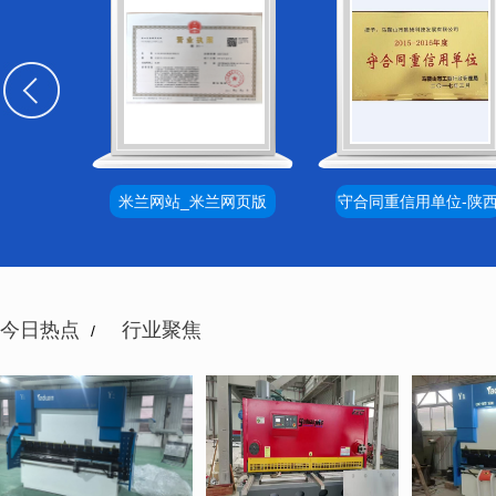
米兰网站_米兰网页版
守合同重信用单位-陕
(China)官方网站 科创营
米兰网站_米兰网页版
业执照
(China)官方网站
今日热点
行业聚焦
/