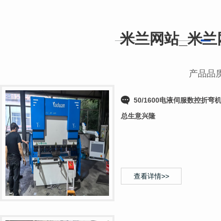
米兰网站_米兰网
产品品
50/1600电液伺服数控折
总生意兴隆
查看详情>>