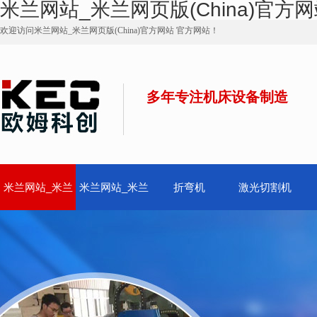
米兰网站_米兰网页版(China)官方
欢迎访问米兰网站_米兰网页版(China)官方网站 官方网站！
多年专注机床设备制造
米兰网站_米兰
米兰网站_米兰
折弯机
激光切割机
网页版(China)
网页版(China)
官方网站 米兰
官方网站