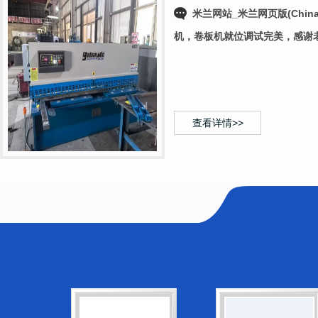
米兰网站_米兰网页版(Chin
机，卷板机就位调试完美，感谢
查看详情>>