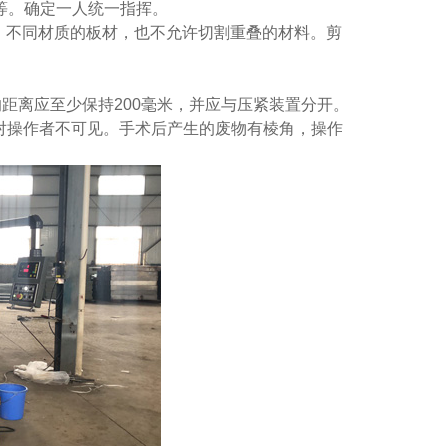
等。确定一人统一指挥。
、不同材质的板材，也不允许切割重叠的材料。剪
距离应至少保持200毫米，并应与压紧装置分开。
部分对操作者不可见。手术后产生的废物有棱角，操作
液压板料数显米兰网站_米兰网页版(China)官方网站