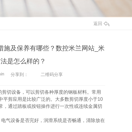
返回
术措施及保养有哪些？数控米兰网站_米
护方法是怎么样的？
in
二维码分享
分享到：
广泛的剪切设备，可以剪切各种厚度的钢板材料。常用
，其中平剪应用是比较广泛的。大多数剪切厚度小于10
通常，通过踏板或按钮操作进行一次性或连续金属切
正常，电气设备是否完好，润滑系统是否畅通，清除放在