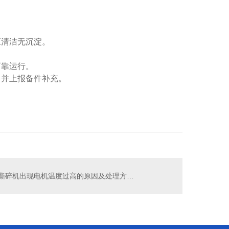
应清洁无沉淀。
可靠运行。
，并上报备件补充。
撕碎机出现电机温度过高的原因及处理方法，下面的内容中有具体方法