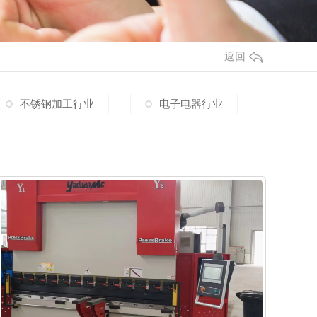
返回
不锈钢加工行业
电子电器行业