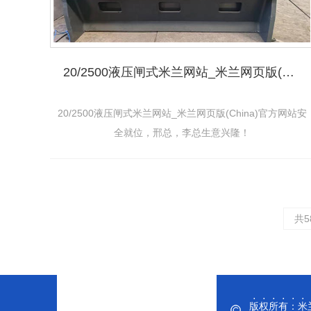
20/2500液压闸式米兰网站_米兰网页版(China)官方网站安全就位，邢总，李总生意兴隆！
20/2500液压闸式米兰网站_米兰网页版(China)官方网站安
全就位，邢总，李总生意兴隆！
共5
版权所有：米兰