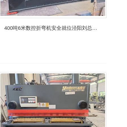
400吨6米数控折弯机安全就位泾阳刘总工厂，刘总生意兴隆，财源广进！