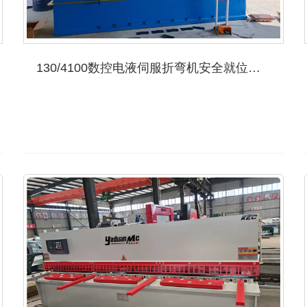
130/4100数控电液伺服折弯机安全就位，童总生意兴隆！