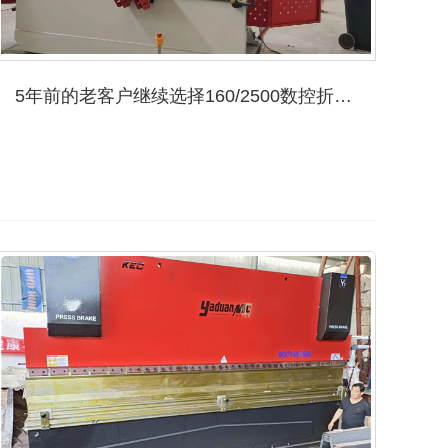
5年前的老客户继续选择160/2500数控折弯机，感谢两位老总关照