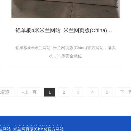
铝单板4米米兰网站_米兰网页版(China)官方网站，滚弧机，冲床安全就位
铝单板4米米兰网站_米兰网页版(China)官方网站，滚弧
机，冲床安全就位
8记录
«上一页
1
2
3
4
5
下一
网站_米兰网页版(China)官方网站