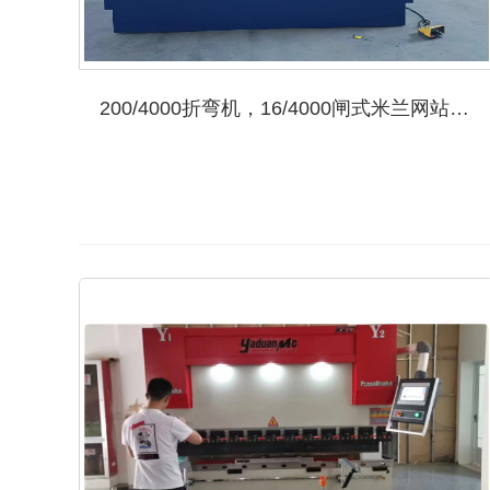
200/4000折弯机，16/4000闸式米兰网站_米兰网页版(China)官方网站安装调试刚刚的，秦总，苏总生意兴隆！