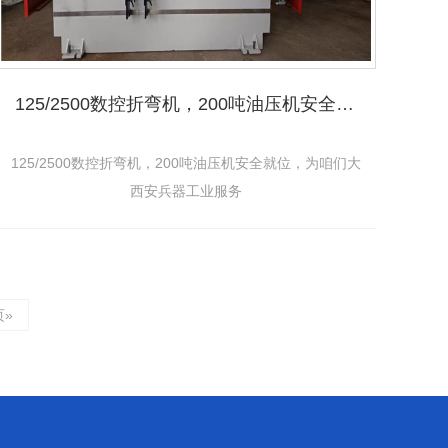
125/2500数控折弯机，200吨油压机安全就位，为咱们大西安兵器工业服务
125/2500数控折弯机，200吨油压机安全就位，为咱们大
西安兵器工业服务
页»